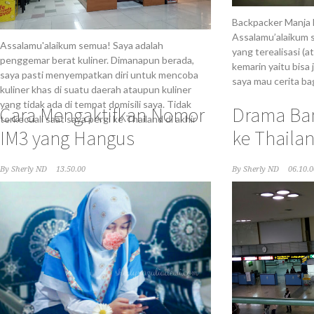
Backpacker Manja k
Assalamu’alaikum 
Assalamu'alaikum semua! Saya adalah
yang terealisasi (at
penggemar berat kuliner. Dimanapun berada,
kemarin yaitu bisa j
saya pasti menyempatkan diri untuk mencoba
saya mau cerita ba
kuliner khas di suatu daerah ataupun kuliner
yang tidak ada di tempat domisili saya. Tidak
Cara Mengaktifkan Nomor
Drama Ba
terkecuali saat saya pergi ke Thailand di akhir
IM3 yang Hangus
ke Thaila
By
Sherly ND
13.50.00
By
Sherly ND
06.10.0