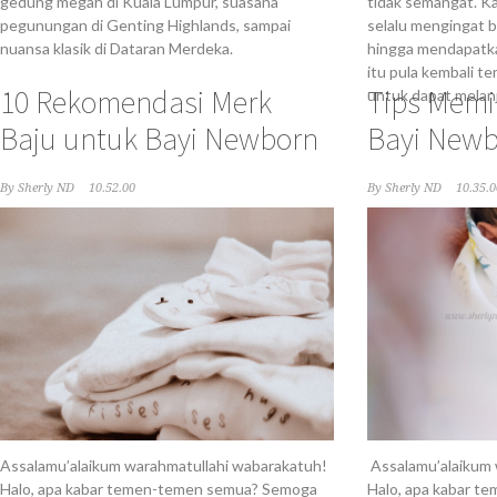
gedung megah di Kuala Lumpur, suasana
tidak semangat. Ka
pegunungan di Genting Highlands, sampai
selalu mengingat b
nuansa klasik di Dataran Merdeka.
hingga mendapatka
itu pula kembali t
10 Rekomendasi Merk
Tips Memi
untuk dapat melanj
Baju untuk Bayi Newborn
Bayi New
By
Sherly ND
10.52.00
By
Sherly ND
10.35.0
Assalamu’alaikum warahmatullahi wabarakatuh!
Assalamu’alaikum 
Halo, apa kabar temen-temen semua? Semoga
Halo, apa kabar 