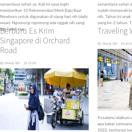
senantiasa sehat ya. Kali ini saya ingin
senantiasa sehat y
memberikan 10 Rekomendasi Merk Baju Bayi
sudah memasuki bu
Newborn untuk digunakan di siang hari nih (daily
nih. Tahun ini ana
wear). Ngomong-ngomong ada nggak nih yang
yang ke-2 tahun. T
Berburu Es Krim
Traveling 
lagi hamil atau
Singapore di Orchard
By
Sherly ND
05.45.0
Road
By
Sherly ND
10.15.00
Assalamu’alaikum 
apa kabar semuany
2022, tentunya su