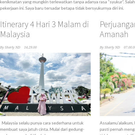
kenikmatan yang mungkin terlewatkan tanpa adanya rasa “syukur”. Sala
pekerjaan ini. Saya baru tersadar betapa tidak bersyukurnya diri ini.
Itinerary 4 Hari 3 Malam di
Perjuang
Malaysia
Amanah
By
Sherly ND
14.29.00
By
Sherly ND
07.00.0
Malaysia selalu punya cara sederhana untuk
Assalamu'alaikum,
membuat saya jatuh cinta. Mulai dari gedung-
pasti pernah meng