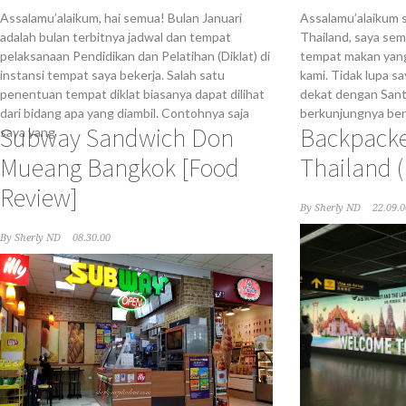
Assalamu’alaikum, hai semua! Bulan Januari
Assalamu’alaikum 
adalah bulan terbitnya jadwal dan tempat
Thailand, saya se
pelaksanaan Pendidikan dan Pelatihan (Diklat) di
tempat makan yang
instansi tempat saya bekerja. Salah satu
kami. Tidak lupa s
penentuan tempat diklat biasanya dapat dilihat
dekat dengan Santo
dari bidang apa yang diambil. Contohnya saja
berkunjungnya be
Subway Sandwich Don
Backpacke
saya yang
Mueang Bangkok [Food
Thailand (
Review]
By
Sherly ND
22.09.0
By
Sherly ND
08.30.00