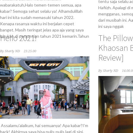
tentu saja selalu a
wabarakatuh,Halo temen-temen semua, apa
Hafiizh. Apalagi d
kabar? Semoga sehat selalu ya! Alhamdulillah
mengganas, semoga
hari ini kita sudah memasuki tahun 2022.
dari musibah ini. A
Kenapa rasanya waktu ini berjalan cepet
ini saya nggak
banget. Masih teringat jelas apa aja yang saya
Hello 2021!
The Pillow
lakukan di pergantian tahun 2021 kemarin.Tahun
Khaosan B
By
Sherly ND
23.25.00
Review]
By
Sherly ND
14.00.0
Assalamu'alaikum, hai semuanya! Apa kabar?I'm
back! Akhirnya saya bisa nulis-nulis lagi di sini.