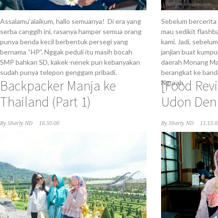
Assalamu’alaikum, hallo semuanya! Di era yang
Sebelum bercerita 
serba canggih ini, rasanya hamper semua orang
mau sedikit flash
punya benda kecil berbentuk persegi yang
kami. Jadi, sebelu
bernama “HP”. Nggak peduli itu masih bocah
janjian buat kumpul
SMP bahkan SD, kakek-nenek pun kebanyakan
daerah Monang Ma
sudah punya telepon genggam pribadi.
berangkat ke banda
Backpacker Manja ke
[Food Rev
Ngurah
Thailand (Part 1)
Udon Den
By
Sherly ND
16.50.00
By
Sherly ND
11.15.0