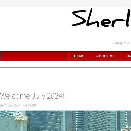
Today is a 
HOME
ABOUT ME
DI
Welcome July 2024!
By
Sherly ND
05.52.00