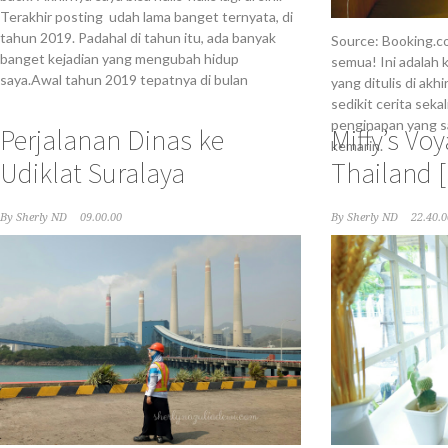
Terakhir posting udah lama banget ternyata, di
tahun 2019. Padahal di tahun itu, ada banyak
Source: Booking.c
banget kejadian yang mengubah hidup
semua! Ini adalah 
saya.Awal tahun 2019 tepatnya di bulan
yang ditulis di akhi
sedikit cerita seka
penginapan yang sa
Perjalanan Dinas ke
Miffy’s Vo
kemarin.
Udiklat Suralaya
Thailand 
By
Sherly ND
09.00.00
By
Sherly ND
22.40.0