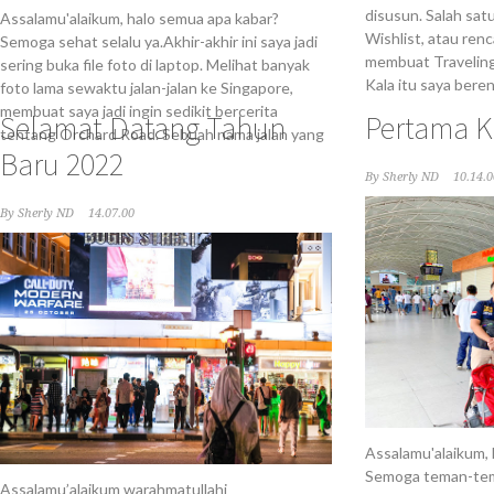
disusun. Salah sat
Assalamu'alaikum, halo semua apa kabar?
Wishlist, atau renc
Semoga sehat selalu ya.Akhir-akhir ini saya jadi
membuat Traveling 
sering buka file foto di laptop. Melihat banyak
Kala itu saya bere
foto lama sewaktu jalan-jalan ke Singapore,
membuat saya jadi ingin sedikit bercerita
Selamat Datang Tahun
Pertama 
tentang Orchard Road. Sebuah nama jalan yang
Baru 2022
By
Sherly ND
10.14.0
By
Sherly ND
14.07.00
Assalamu'alaikum,
Semoga teman-tem
Assalamu’alaikum warahmatullahi