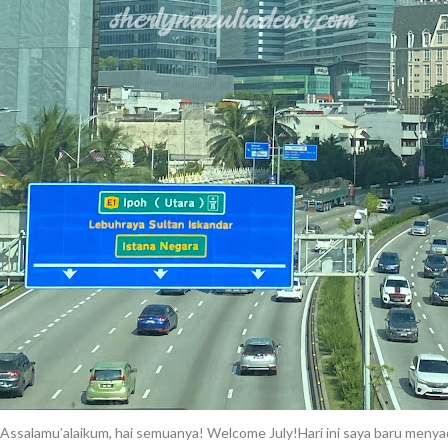
Assalamu’alaikum, hai semuanya! Welcome July!Hari ini saya baru menya