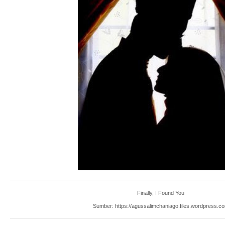
Finally, I Found You
Sumber: https://agussalimchaniago.files.wordpress.c