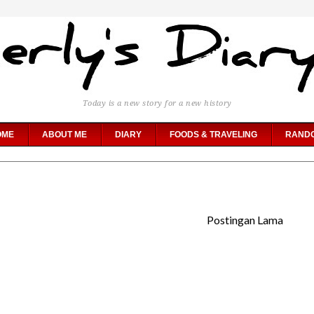
Today is a new story for a new history
OME
ABOUT ME
DIARY
FOODS & TRAVELING
RAND
Postingan Lama