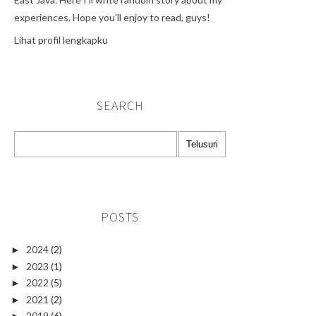
experiences. Hope you'll enjoy to read, guys!
Lihat profil lengkapku
SEARCH
POSTS
2024
(2)
►
2023
(1)
►
2022
(5)
►
2021
(2)
►
2019
(6)