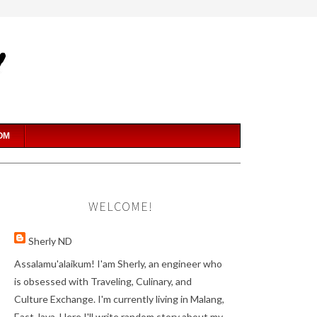
OM
WELCOME!
Sherly ND
Assalamu'alaikum! I'am Sherly, an engineer who
is obsessed with Traveling, Culinary, and
Culture Exchange. I'm currently living in Malang,
East Java. Here I'll write random story about my