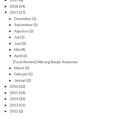
►
2018
(14)
►
2017
(17)
▼
Desember
(1)
►
September
(1)
►
Agustus
(2)
►
Juli
(1)
►
Juni
(3)
►
Mei
(4)
►
April
(1)
▼
[Food Review] Warung Banjar Ampenan
Maret
(1)
►
Februari
(1)
►
Januari
(2)
►
2016
(22)
►
2015
(14)
►
2014
(33)
►
2013
(11)
►
2012
(2)
►