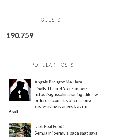
GUESTS
190,759
POPULAR POSTS
Angels Brought Me Here
Finally, I Found You Sumber:
https://agussalimchaniago.files.w
ordpress.com It's been a long
and winding journey, but i'm
finall...
Diet Real Food?
Semua ini bermula pada saat saya