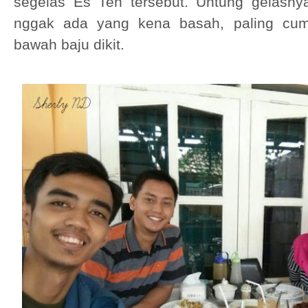
segelas Es Teh ter
sebut.
Untung gelasny
nggak ada yang kena basah
, paling cu
bawah baju dikit.