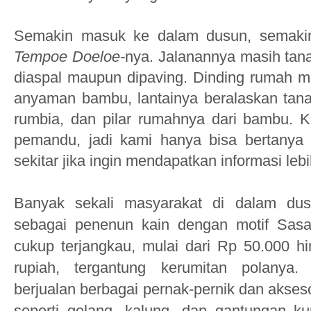
S
emakin masuk ke dalam dusun, semakin
Tempoe Doeloe-
nya.
Jalanannya
mas
ih tan
diaspal maupun dipaving.
Dinding ru
mah me
anyaman bambu, lantai
nya
beralaskan
tan
rumbia, dan pila
r rumahnya dari bambu
.
Ka
pemandu, jadi kami hanya bis
a bertanya
sekitar jika ingin
mendapatkan informasi lebi
Banyak sekali mas
yarakat
di dalam dus
sebagai penenun kain
dengan moti
f Sas
cukup terjangkau, mulai dari
Rp
50.000 hi
rupiah
, tergantung kerumitan pola
nya.
berjualan
berbagai pernak-pernik dan akses
seperti gelang,
kalung, dan gantungan ku