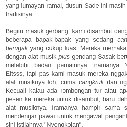
yang
lumayan ramai,
dusun Sade ini masi
tradisinya
.
Begitu masuk gerbang, kami disambut de
beberapa bapak-bapak yang sedang
ca
berugak
yang cukup luas
. Mereka memakai
dengan
alat musik
plus
gendang
Sasak
ber
me
lebihi badan pemainnya
,
namanya
Eitsss, tapi pas kami masuk mereka ngga
alat musiknya loh, cuma
cangkruk
dan ng
K
ecuali kalau ada
rombongan t
ur atau ap
pesen
ke mereka untuk disambut, baru de
alat musik
nya
. Iramanya
hampir sama s
mendengar pawai untuk mengawal pengant
sini
istilahnya
"Nyongkolan".