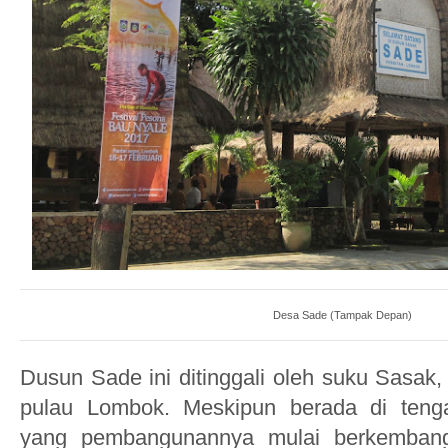
Desa Sade (Tampak Depan)
D
usun Sade ini
ditinggali oleh
su
ku Sa
sak,
pulau Lombok. Meskipun ber
ada di teng
yang
pembangunannya mulai berkembang