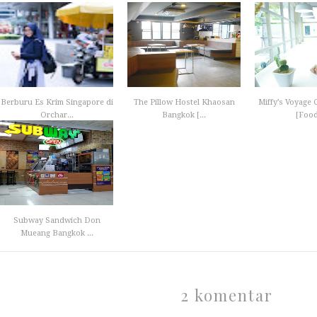
Berburu Es Krim Singapore di
The Pillow Hostel Khaosan
Miffy’s Voyage 
Orchar...
Bangkok [...
[Food 
Subway Sandwich Don
Mueang Bangkok ...
2 komentar