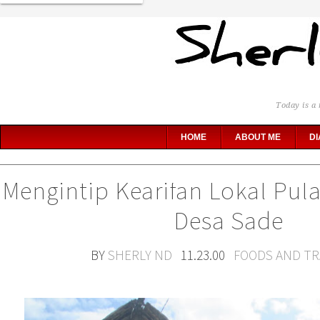
Today is a 
HOME
ABOUT ME
DI
Mengintip Kearifan Lokal Pul
Desa Sade
BY
SHERLY ND
11.23.00
FOODS AND TR