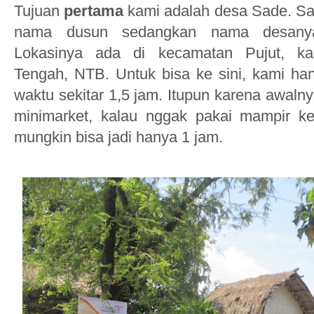
Tujuan
pertama
kami adalah desa Sade
.
Sa
na
ma dusun
sedangkan nama desanya
Lokas
inya ada di kecamatan Pujut,
k
Tengah, NTB.
Untuk bi
sa ke sini, kami h
waktu sekitar 1,5 jam. Itupun karena awaln
minimarket, kalau nggak pak
ai mamp
ir k
mungkin bisa jadi hanya 1 jam.