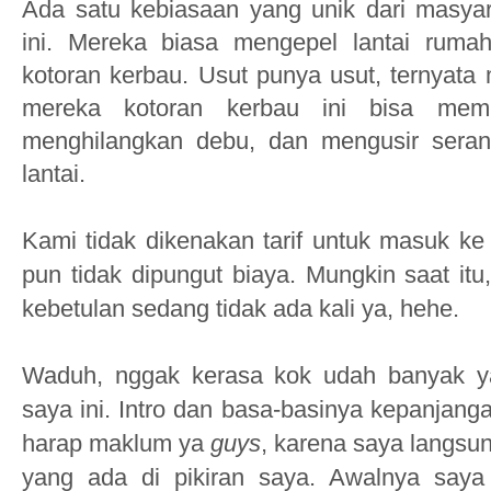
Ada satu
kebiasaan
yang unik
dari masya
ini.
Mereka
biasa
mengepel lantai ruma
kotor
an kerbau
. Usu
t punya usut, ternyata
mereka kotoran kerbau ini bisa me
m
menghilangkan debu, dan
mengusir sera
lantai
.
Kami
tidak dikenakan tarif untuk masuk ke
pun tidak dipungut biaya. Mungkin saat itu
kebetulan sedang tidak ada kali ya, hehe.
Waduh, nggak kerasa kok udah banyak y
saya ini
.
I
nt
r
o
dan basa-basinya kepanjanga
harap maklum ya
guys
,
karena
saya langsu
yang ada di pikiran saya
. Awalnya saya