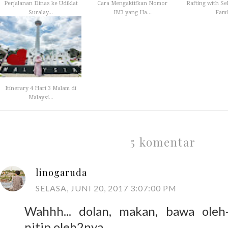
Perjalanan Dinas ke Udiklat
Cara Mengaktifkan Nomor
Rafting with S
Suralay...
IM3 yang Ha...
Fami
Itinerary 4 Hari 3 Malam di
Malaysi...
5 komentar
linogaruda
SELASA, JUNI 20, 2017 3:07:00 PM
Wahhh... dolan, makan, bawa oleh-ol
nitip oleh2nya ......