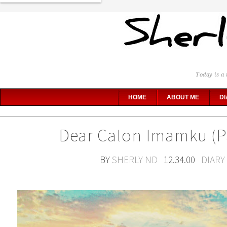
Today is a 
HOME
ABOUT ME
DI
Dear Calon Imamku (Pa
BY
SHERLY ND
12.34.00
DIARY